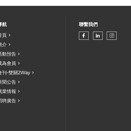
導航
聯繫我們
首頁
Check our so
Check our
Check
簡介
活動預告
成為會員
會刊–雙關2Way
新聞公告
就業情報
招聘廣告