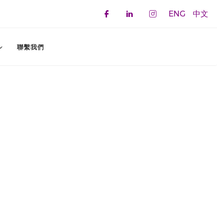
ENG
中文
Check our social 
Check our soci
Check our 
聯繫我們