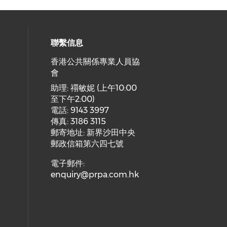
聯繫信息
香港公共關係專業人員協
會
cial media on facebook (opens in 
 social media on linkedin (opens i
 our social media on instagram (o
助理: 禤敏妮 (上午10:00
至下午2:00)
電話: 9143 3997
傳真: 3186 3115
郵寄地址: 新界沙田中央
郵政信箱第六四七號
電子郵件:
enquiry@prpa.com.hk