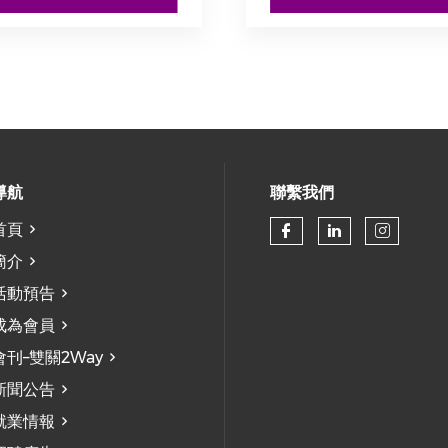
導航
聯繫我們
首頁
Check our so
Check our
Check
簡介
活動預告
成為會員
會刊–雙關2Way
新聞公告
就業情報