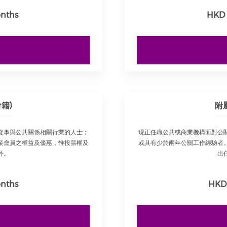
onths
HKD 
籍)
附
從事與公共關係相關行業的人士；
現正任職公共或商業機構而對公
業會員之權益及優惠，惟投票權及
或具有少於兩年公關工作經驗者
外。
出
onths
HKD 