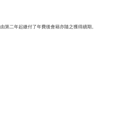
。由第二年起繳付了年費後會籍亦隨之獲得續期。