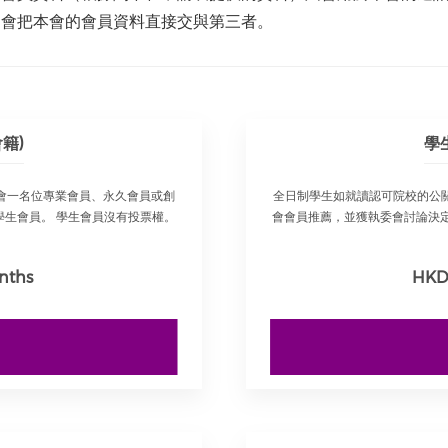
不會把本會的會員資料直接交與第三者。
籍)
學
會一名位專業會員、永久會員或創
全日制學生如就讀認可院校的公
生會員。 學生會員沒有投票權。
會會員推薦，並獲執委會討論決
nths
HKD 