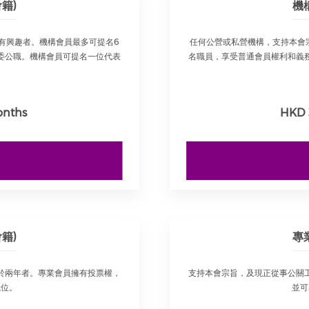
籍)
機
有興趣者。機構會員最多可提名6
任何公營或私營機構，支持本會
委公職。機構會員可提名一位代表
名職員，享受普通會員權利和義
onths
HKD 
籍)
專
於兩年者。專業會員擁有投票權，
支持本會宗旨，及現正從事公關
職位。
並可