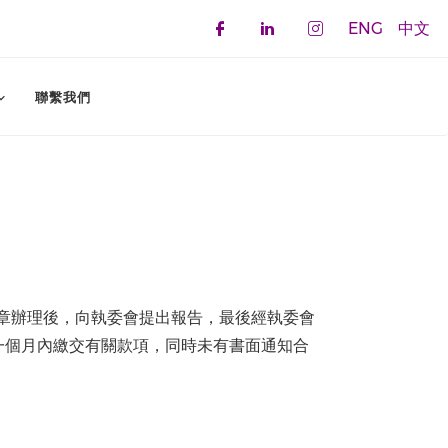
ENG
中文
Check our social 
Check our soci
Check our 
聯繫我們
依章辦理後，向執委會提出報告，最後經執委會
一個月內繳交有關款項，同時未有書面通知合