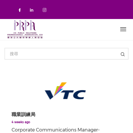
移至主內容
Check our social media on faceboo
Check our social media on link
Check our social media on 
職業訓練局
4 weeks ago
Corporate Communications Manager-