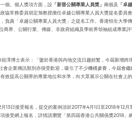
」一個。個人獎項方面，設
「
新晉公關專業人員獎
」
兩個及
「
卓
國政協常務委員胡定旭教授擔任卓越公關專業人員大獎提名委員
員，負責「卓越公關專業人員大獎」之提名工作。香港恒生大學
1位商界、公關行業、傳媒、非政府組織及學術界領袖組成專業評
席陳祖澤博士表示：「鑒於香港與內地交流日趨頻繁，今屆新增跨
 / 社會企業傳訊類別亦很受歡迎，吸引了不少機構參賽，今屆會繼
更有效提高公關界的專業地位和水準，向大眾展示公關在社會上
13日接受報名，提交的案例須於2017年4月1日至2018年12月3
項接受網上報名，詳情請瀏覽「第四屆香港公共關係獎2018」