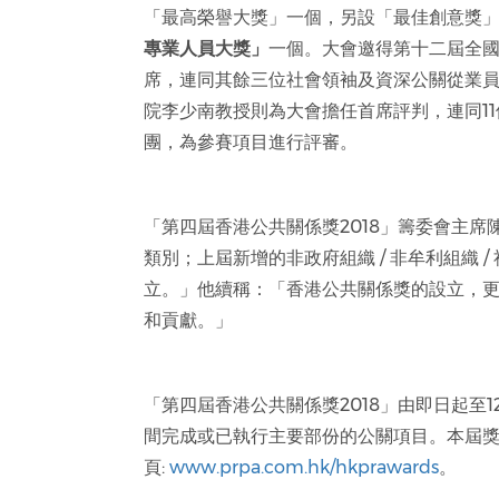
「最高榮譽大獎」一個，另設「最佳創意獎
專業人員大獎
」
一個。大會邀得第十二屆全
席，連同其餘三位社會領袖及資深公關從業
院李少南教授則為大會擔任首席評判，連同1
團，為參賽項目進行評審。
「第四屆香港公共關係獎2018」籌委會主
類別；上屆新增的非政府組織 / 非牟利組織
立。」他續稱：「香港公共關係獎的設立，
和貢獻。」
「第四屆香港公共關係獎2018」由即日起至12月
間完成或已執行主要部份的公關項目。本屆獎
頁:
www.prpa.com.hk/hkprawards
。