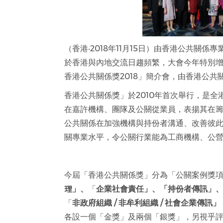
（香港‧2018年11月15日）由香港公共關
於香港與內地交流日趨頻繁，大會今年特別
香港公共關係獎2018」簡介會，由香港公
香港公共關係獎」於2010年首次舉行，是
在嘉許機構、團隊及公關從業員，表揚其在
公共關係在加強機構與持份者溝通、改善彼
關專業水平，令公關行業能為工商機構、公
今屆「香港公共關係獎」分為「公關案例獎
理
」
、
「
企業社會責任
」
、
「
持份者傳訊
」
「
非政府組織
/
非牟利組織
/
社會企業傳訊
」
各設一個「金獎」及兩個「銀獎」，另視乎