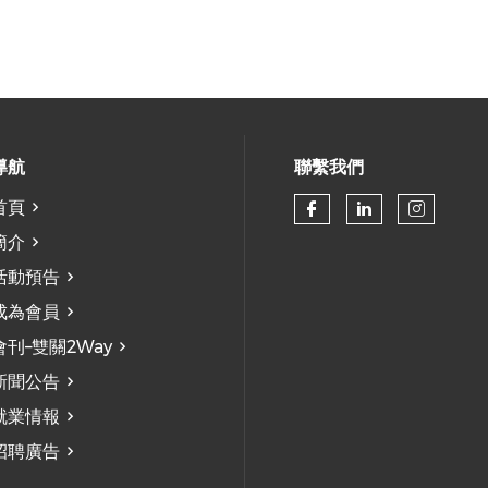
導航
聯繫我們
首頁
Check our so
Check our
Check
簡介
活動預告
成為會員
會刊–雙關2Way
新聞公告
就業情報
招聘廣告