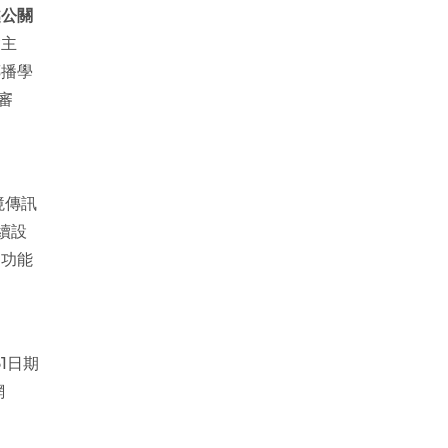
越公關
會主
傳播學
審
境傳訊
續設
的功能
1日期
網