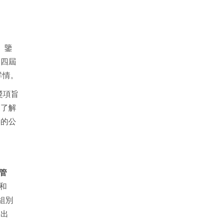
。鑒
第四屆
詳情。
獎項旨
眾了解
港的公
管
和
組別
選出