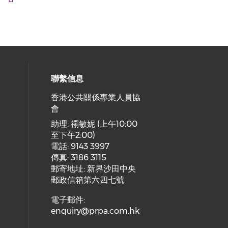
聯繫信息
香港公共關係專業人員協
會
cial media on facebook (opens in 
 social media on linkedin (opens i
 our social media on instagram (o
助理: 禤敏妮 (上午10:00
至下午2:00)
電話: 9143 3997
傳真: 3186 3115
郵寄地址: 新界沙田中央
郵政信箱第六四七號
電子郵件:
enquiry@prpa.com.hk