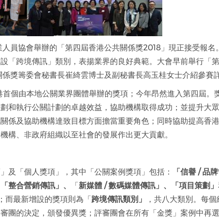
係專業人員協會舉辦的「第四屆香港公共關係獎2018」現正接受報名
增設「跨境傳訊」類別，表揚業界的良好典範。大會早前舉行「
共關係獎籌委會秘書長崔綺雲博士及副秘書長高玉桂女士介紹參賽
全港首個由本地公關業界團體舉辦的獎項；今年昂然進入第四屆。
籌劃和執行公關計劃的卓越效益，協助機構取得成功；並提升大
此關係及協助機構達致目標方面擔當重要角色；同時協助提高香
營機構、非政府組織以至社會的發展作出更大貢獻。
項」及「個人獎項」，其中「公關案例獎項」包括：
「
信譽
/
品牌
、
「
整合營銷傳訊
」、
「
新媒體
/
數碼媒體傳訊
」
、
「
項目策劃
」
；而最新增設的獎項則為「
跨境傳訊類別」
，共八大類別。每個
評審團的決定，頒發優異獎；評審團會在所有「金獎」案例中再