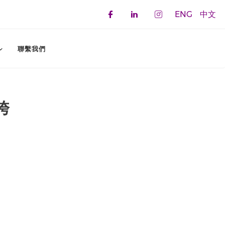
ENG
中文
Check our social 
Check our soci
Check our 
聯繫我們
跨