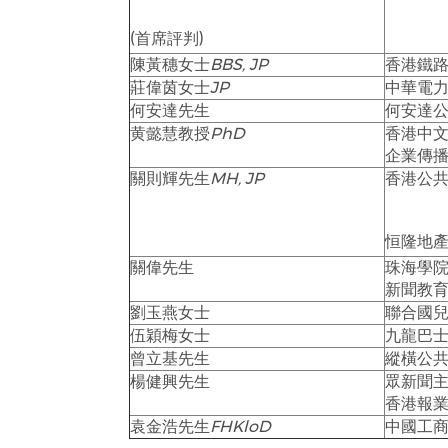
(首席評判)
陳黃穗女士
BBS, JP
香港鐵
莊偉茵女士
JP
中華電
何安達先生
何安達
黄懿慧教授
PhD
香港中
企業傳
關則輝先生
MH, JP
香港公
恒隆地產
關偉先生
珠海學
新聞教
劉玉燕女士
聯合國
伍穎梅女士
九龍巴士
曾立基先生
縱橫公
楊健興先生
眾新聞
香港報
袁金浩先生
FHKloD
中國工商