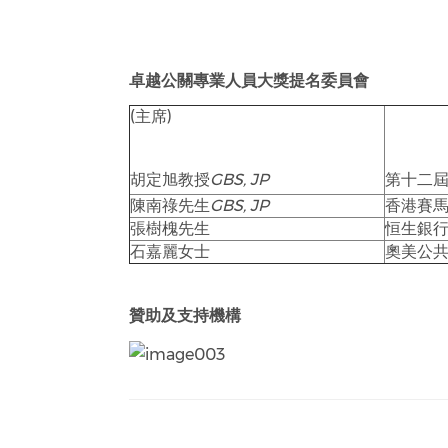
卓越公關專業人員大獎提名委員會
(主席)
胡定旭教授
GBS, JP
第十二
陳南祿先生
GBS, JP
香港賽
張樹槐先生
恒生銀
石嘉麗女士
奧美公
贊助及支持機構